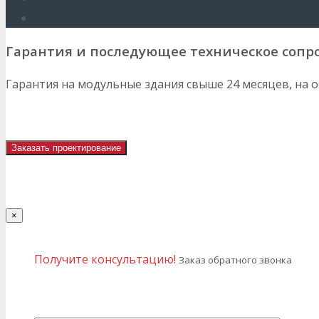
Контакты
Гарантия и последующее техническое сопр
Skip
to
Гарантия на модульные здания свыше 24 месяцев, на о
content
Заказать проектирование
×
Получите консультацию!
Заказ обратного звонка