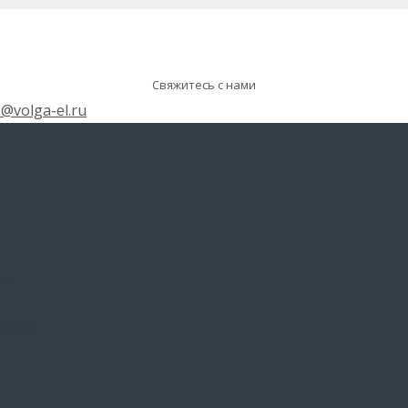
Свяжитесь с нами
o@volga-el.ru
ии
ателя