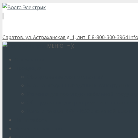
Саратов, ул. Астраханская д. 1, лит. Е
8-800-300-3964
inf
МЕНЮ
≡
╳
О компании
Продукция
Оборудование для подстанций
Блочно-модульные здания и конструкции
Решения для прокладки кабельной продукц
Оборудование для распределительных сетей
Реконструкция КРУ и КСО с заменой выключ
Наши работы
Новости и вакансии
Отзывы